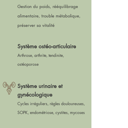
Gestion du poids, rééquilibrage
alimentaire, trouble métabolique,
préserver sa vitalité
Système ostéo-articulaire
Arthrose, arthrite, tendinite,
ostéoporose
Système urinaire et
gynécologique
Cycles irréguliers, règles douloureuses,
SOPK, endométriose, cystites, mycoses