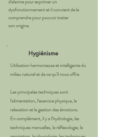
d'alarme pour exprimer un
dysfonctionnement et il convient de le
comprendre pour pouvoir traiter
son
origine.
Hygiénisme
Utilisation harmonieuse et intelligente du
milieu naturel et de ce qu'il nous offre.
Les principales techniques sont
l'alimentation, l'exercice physique, la
relaxation et la gestion des émotions.
En complément, il y a l'hydrologie, les
techniques manuelles, la réflexologie, la
respiration, la
physiologie, les techniques