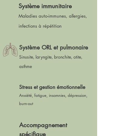
Système immunitaire
Maladies auto-immunes, allergies,
infections à répétition
Système ORL et pulmonaire
Sinusite, laryngite, bronchite, otite,
asthme
Stress et gestion émotionnelle
Anxiété, fatigue, insomnies, dépression,
burn-out
Accompagnement
spécifique