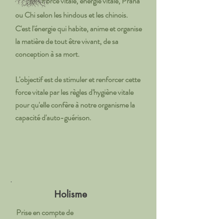
Force vitale, énergie vitale, Prana
ou Chi selon les
hindous et les chinois.
C'est l'énergie qui habite, anime et organise
la matière de tout être vivant, de sa
conception à sa mort.
L'objectif est de stimuler et renforcer cette
force vitale par les règles d'hygiène vitale
pour qu'elle confère à notre organisme la
capacité d'auto-guérison.
Holisme
Prise en compte de