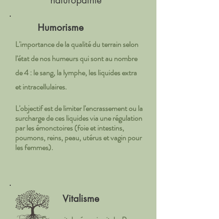
naturopathie
Humorisme
L'importance de la qualité du terrain selon
l'état de nos humeurs qui sont au nombre
de 4 : le sang, la lymphe, les liquides extra
et
intracellulaires.
L'objectif est de limiter l'encrassement ou la
surcharge de ces liquides via une régulation
par les émonctoires (foie et intestins,
poumons, reins, peau, utérus et vagin pour
les femmes).
Vitalisme